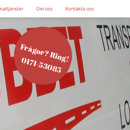
naltjänster
Om oss
Kontakta oss
Bra att veta
Frågor? Ring!
Kvalitetspolicy och miljöpolicy
0171-53085
Integritetspolicy