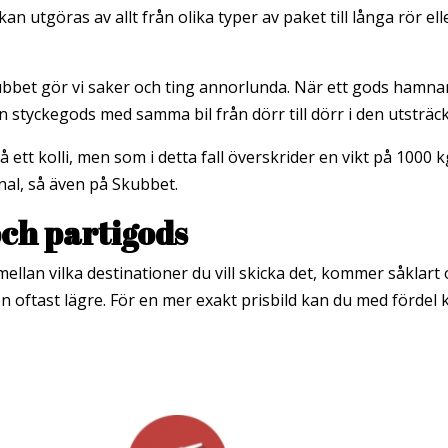
kan utgöras av allt från olika typer av paket till långa rör e
bbet gör vi saker och ting annorlunda. När ett gods hamnar p
n styckegods med samma bil från dörr till dörr i den utsträckn
tt kolli, men som i detta fall överskrider en vikt på 1000 kg
nal, så även på Skubbet.
och partigods
ellan vilka destinationer du vill skicka det, kommer såklart o
en oftast lägre. För en mer exakt prisbild kan du med fördel 