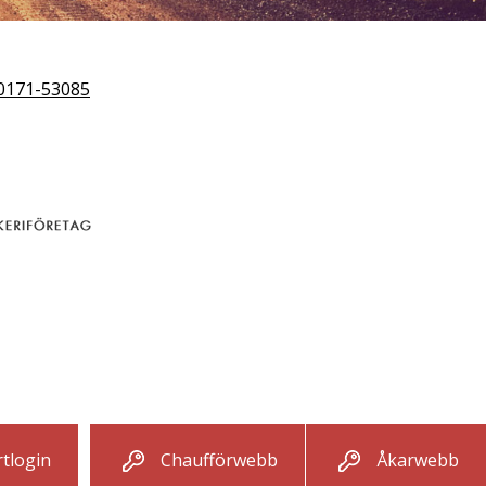
0171-53085
tlogin
Chaufförwebb
Åkarwebb