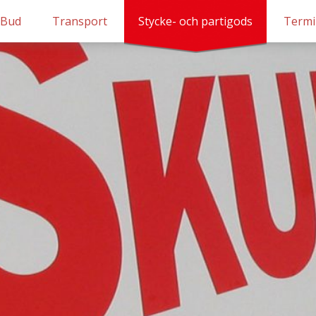
Bud
Transport
Stycke- och partigods
Termi