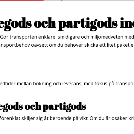
kegods och partigods i
? Gör transporten enklare, smidigare och miljömedveten med 
nsportbehov oavsett om du behöver skicka ett litet paket ell
a ledtider mellan bokning och leverans, med fokus på transp
egods och partigods
förenklat skiljer sig åt beroende på vikt. Om du är osäker kri